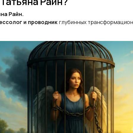
 Татьяна Райн?
на Райн.
рессолог и проводник
глубинных трансформацион