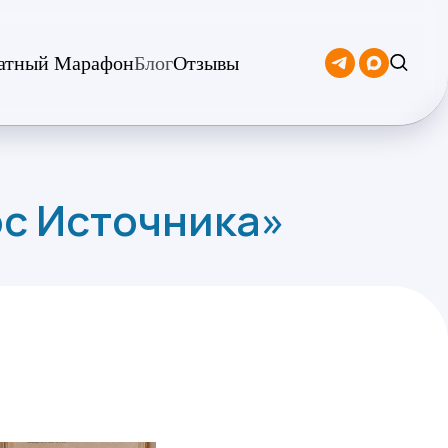
атный Марафон
Блог
Отзывы
ос Источника»