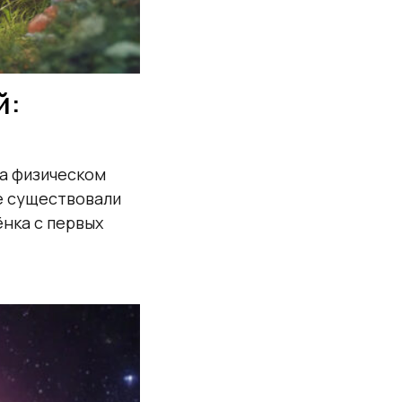
й:
на физическом
ле существовали
нка с первых