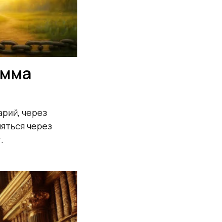
амма
рий, через
ляться через
.