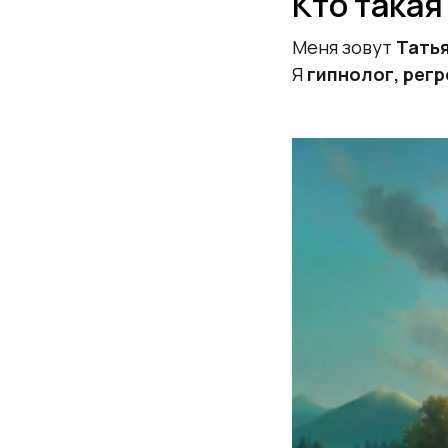
Кто такая
Меня зовут
Татья
Я
гипнолог, рег