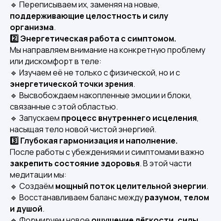
🔹 Переписываем их, заменяя на новые,
поддерживающие целостность и силу
организма
.
2️⃣ Энергетическая работа с симптомом.
Мы направляем внимание на конкретную проблему
или дискомфорт в теле:
🔹 Изучаем её не только с физической, но и с
энергетической точки зрения
.
🔹 Высвобождаем накопленные эмоции и блоки,
связанные с этой областью.
🔹 Запускаем
процесс внутреннего исцеления
,
насыщая тело новой чистой энергией.
3️⃣ Глубокая гармонизация и наполнение.
После работы с убеждениями и симптомами важно
закрепить состояние здоровья
. В этой части
медитации мы:
🔹 Создаём
мощный поток целительной энергии
.
🔹 Восстанавливаем баланс между
разумом, телом
и душой
.
🔹 Формируем новое
ощущение лёгкости, силы