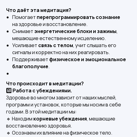
Что даёт эта медитация?
Помогает
перепрограммировать сознание
на здоровье и восстановление.
Снимает
энергетические блоки и зажимы
,
мешающие естественному исцелению.
Усиливает
связь с телом
, учит слышать его
сигналы и корректно на них реагировать.
Поддерживает
физическое и эмоциональное
благополучие
.
Что происходит в медитации?
1️⃣ Работа с убеждениями.
Здоровье во многом зависит от наших мыслей,
программ и установок, которые мы носим в себе
годами. В этой медитации мы:
🔹 Находим
корневые убеждения
, мешающие
восстановлению здоровья.
🔹 Осознаем их влияние на физическое тело.