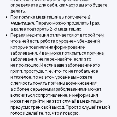
определяете для себя, как часто вы это будете
делать.
При покупке медитации вы получаете
2
медитации
. Первую можно проделать 1 раз,
а далее повторять 2-ю медитацию.
Первая медитация отличается от второй тем,
что в ней есть работа с уровнем убеждений,
которые повлияли на формирование
заболевания. И вам может открыться причина
заболевания, не переживайте, если это
не произошло. И если ваше заболевание это
грипп, простуда, т. е. что-то не глобальное
и тяжёлое, то на этом уровне вы можете
с легкость понять причины возникновения,
а с более серьезными заболеваниями может
включиться сопротивление, и информация
может не прийти, на этот случай в медитации
предусмотрен свой выход. Просто слушайте мой
голос и делайте, то, что я говорю.