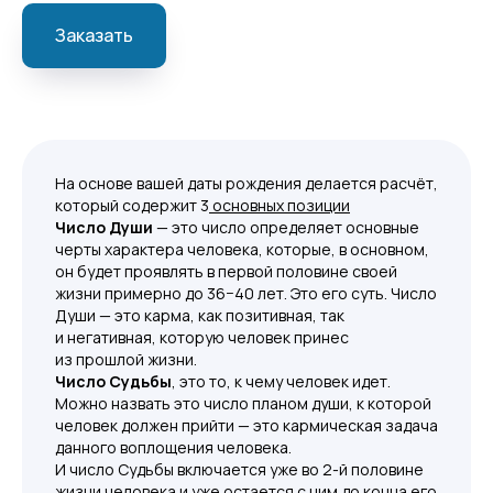
Заказать
На основе вашей даты рождения делается расчёт,
который содержит 3
основных позиции
Число Души
— это число определяет основные
черты характера человека, которые, в основном,
он будет проявлять в первой половине своей
жизни примерно до 36−40 лет. Это его суть. Число
Души — это карма, как позитивная, так
и негативная, которую человек принес
из прошлой жизни.
Число Судьбы
, это то, к чему человек идет.
Можно назвать это число планом души, к которой
человек должен прийти — это кармическая задача
данного воплощения человека.
И число Судьбы включается уже во 2-й половине
жизни человека и уже остается с ним до конца его